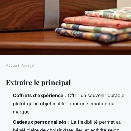
Accueil
›
Voyage
VOYAGE
Extraire le principal
Offrir un coffret cadeau : le
guide pour ne jamais se
Coffrets d'expérience
: Offrir un souvenir durable
tromper
plutôt qu’un objet inutile, pour une émotion qui
marque
Adalric
•
05/06/2026 19:38
•
10 min de lecture
Cadeaux personnalisés
: La flexibilité permet au
bénéficiaire de choisir date, lieu et activité selon