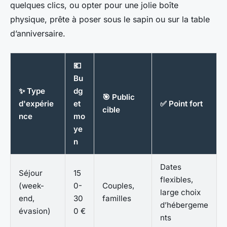
quelques clics, ou opter pour une jolie boîte
physique, prête à poser sous le sapin ou sur la table
d’anniversaire.
💶
Bu
✨ Type
dg
🎯 Public
d'expérie
et
✅ Point fort
cible
nce
mo
ye
n
Dates
Séjour
15
flexibles,
(week-
0-
Couples,
large choix
end,
30
familles
d’hébergeme
évasion)
0 €
nts