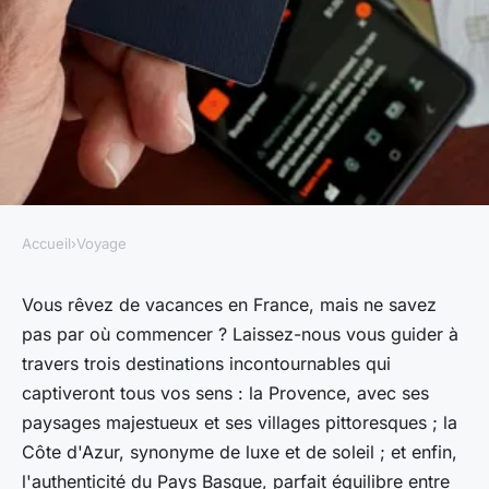
Accueil
›
Voyage
VOYAGE
Explorez 3 destinations
Vous rêvez de vacances en France, mais ne savez
pas par où commencer ? Laissez-nous vous guider à
vacances france
travers trois destinations incontournables qui
incontournables
captiveront tous vos sens : la Provence, avec ses
paysages majestueux et ses villages pittoresques ; la
Marie
•
6 septembre 2024
•
6 min de lecture
Côte d'Azur, synonyme de luxe et de soleil ; et enfin,
l'authenticité du Pays Basque, parfait équilibre entre