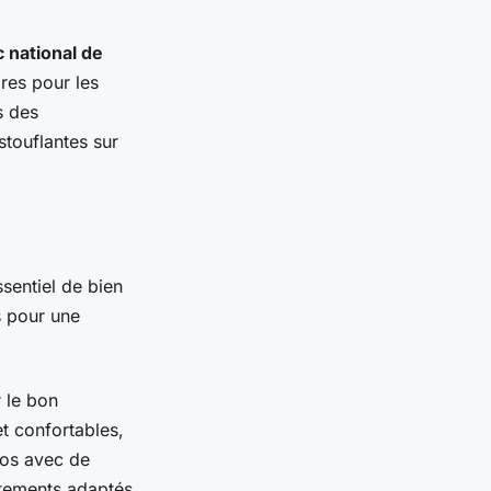
c national de
ires pour les
s des
touflantes sur
essentiel de bien
s pour une
r le bon
t confortables,
dos avec de
êtements adaptés