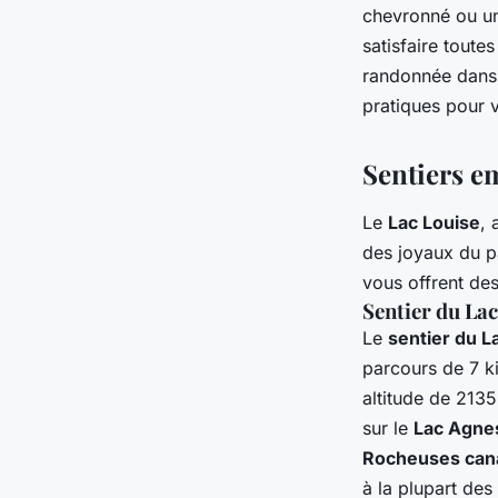
Banff, Canada : cons
chevronné ou un
satisfaire toute
équipements ?
randonnée dans 
pratiques pour 
Marie
•
5 juin 2024
•
7 min de lecture
Sentiers e
Le
Lac Louise
, 
des joyaux du p
vous offrent de
Sentier du La
Le
sentier du 
parcours de 7 ki
altitude de 213
sur le
Lac Agne
Rocheuses can
à la plupart des