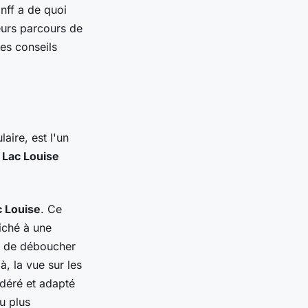
nff a de quoi
leurs parcours de
es conseils
aire, est l'un
u
Lac Louise
c Louise
. Ce
iché à une
nt de déboucher
, la vue sur les
déré et adapté
u plus