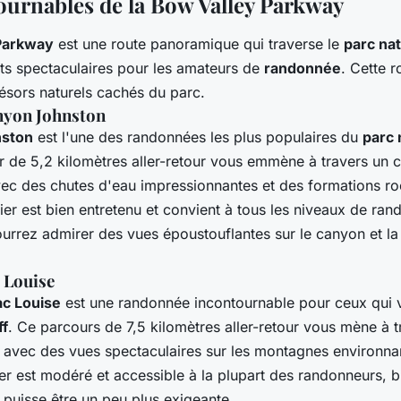
ournables de la Bow Valley Parkway
Parkway
est une route panoramique qui traverse le
parc nat
êts spectaculaires pour les amateurs de
randonnée
. Cette 
résors naturels cachés du parc.
nyon Johnston
nston
est l'une des randonnées les plus populaires du
parc 
er de 5,2 kilomètres aller-retour vous emmène à travers un 
vec des chutes d'eau impressionnantes et des formations r
ier est bien entretenu et convient à tous les niveaux de ran
urrez admirer des vues époustouflantes sur le canyon et la 
 Louise
ac Louise
est une randonnée incontournable pour ceux qui v
ff
. Ce parcours de 7,5 kilomètres aller-retour vous mène à 
 avec des vues spectaculaires sur les montagnes environna
ier est modéré et accessible à la plupart des randonneurs, b
 puisse être un peu plus exigeante.