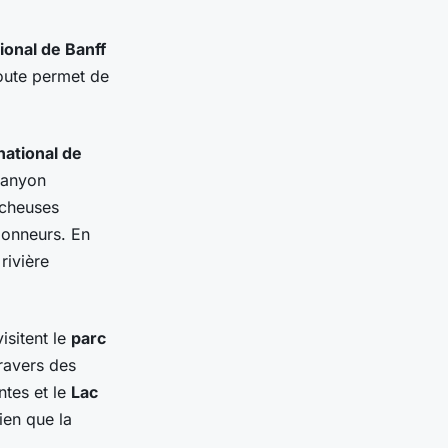
ional de Banff
route permet de
national de
canyon
ocheuses
donneurs. En
rivière
isitent le
parc
travers des
ntes et le
Lac
ien que la