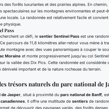
 des forêts luxuriantes et des prairies alpines. En chemin
s spectaculaires sur les montagnes environnantes et peut-
une locale. La randonnée est relativement facile et convient
e physique.
el Pass
echerchent un défi, le
sentier Sentinel Pass
est une randon
 Ce parcours de 11,6 kilomètres aller-retour vous mène à tr
te montagne avec des vues panoramiques à couper le souff
ac Moraine
et monte progressivement jusqu'au col Sentinel,
sur la vallée des Dix Pics. Cette randonnée est considérée 
 dénivelé important et de la nature rocheuse du terrain.
es trésors naturels du parc national de J
l de Jasper
, situé à proximité du
parc national de Banff
, es
 canadiennes
. Il offre une multitude de
sentiers
de randonn
permet de découvrir des paysages variés, des forêts denses 