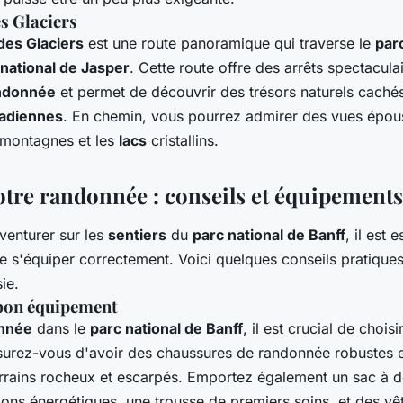
s Glaciers
es Glaciers
est une route panoramique qui traverse le
par
 national de Jasper
. Cette route offre des arrêts spectacula
ndonnée
et permet de découvrir des trésors naturels caché
adiennes
. En chemin, vous pourrez admirer des vues épous
s montagnes et les
lacs
cristallins.
otre randonnée : conseils et équipements
venturer sur les
sentiers
du
parc national de Banff
, il est 
de s'équiper correctement. Voici quelques conseils pratique
ie.
 bon équipement
nnée
dans le
parc national de Banff
, il est crucial de choisi
urez-vous d'avoir des chaussures de randonnée robustes e
rrains rocheux et escarpés. Emportez également un sac à 
tions énergétiques, une trousse de premiers soins, et des v