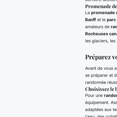
Promenade de
La
promenade d
Banff
et le
parc
amateurs de
ra
Rocheuses can
les glaciers, le
Préparez v
Avant de vous a
se préparer et 
randonnée réuss
Choisissez le
Pour une
rando
équipement. Ass
adaptées aux te
l'eau, des colla