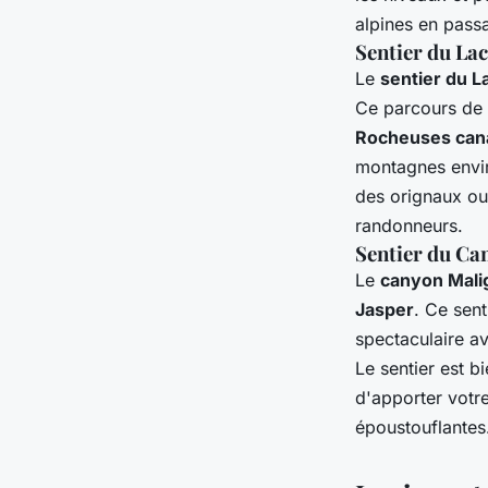
alpines en pass
Sentier du La
Le
sentier du L
Ce parcours de 
Rocheuses can
montagnes envir
des orignaux ou
randonneurs.
Sentier du Ca
Le
canyon Mali
Jasper
. Ce sen
spectaculaire a
Le sentier est b
d'apporter votr
époustouflantes