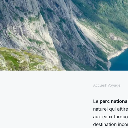
Accueil
›
Voyage
VOYAGE
Où trouver les meil
Le
parc nationa
naturel qui atti
randonnée dans le p
aux eaux turquo
destination inc