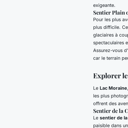
exigeante.
Sentier Plain 
Pour les plus av
plus difficile. 
glaciaires à co
spectaculaires e
Assurez-vous d'
car le terrain p
Explorer l
Le
Lac Moraine
les plus photog
offrent des ave
Sentier de la 
Le
sentier de l
paisible dans u