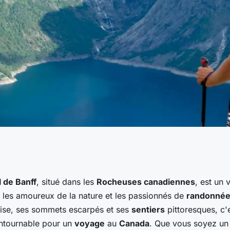
leurs parcours de
l de Banff
, situé dans les
Rocheuses canadiennes
, est un 
re les amoureux de la nature et les passionnés de
randonné
arc national de
ise, ses sommets escarpés et ses
sentiers
pittoresques, c'
ontournable pour un
voyage
au
Canada
. Que vous soyez un