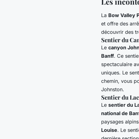
Les incont
La
Bow Valley 
et offre des arr
découvrir des t
Sentier du Ca
Le
canyon Joh
Banff
. Ce senti
spectaculaire a
uniques. Le sent
chemin, vous po
Johnston.
Sentier du Lac
Le
sentier du L
national de Ban
paysages alpins
Louise
. Le sent
dernière section