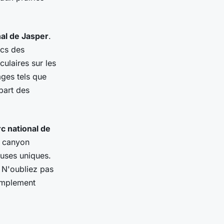
nal de Jasper
.
acs des
ulaires sur les
ges tels que
part des
c national de
n canyon
uses uniques.
. N'oubliez pas
simplement