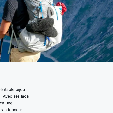
véritable bijou
e
. Avec ses
lacs
est une
 randonneur