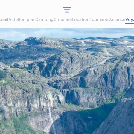
ueil
Actu
Bon plan
Camping
Croisière
Location
Tourisme
Vacance
Voy