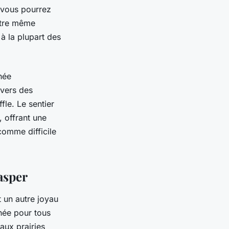
, vous pourrez
être même
 à la plupart des
née
avers des
le. Le sentier
 offrant une
comme difficile
asper
t un autre joyau
ée pour tous
aux prairies