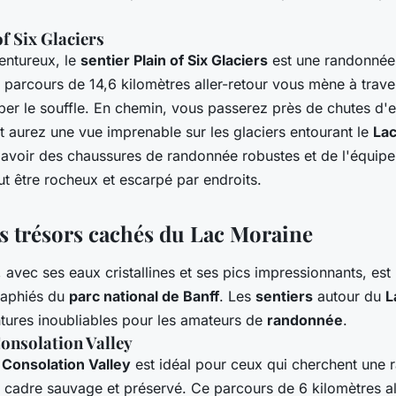
of Six Glaciers
entureux, le
sentier Plain of Six Glaciers
est une randonnée 
Ce parcours de 14,6 kilomètres aller-retour vous mène à tra
uper le souffle. En chemin, vous passerez près de chutes d'
t aurez une vue imprenable sur les glaciers entourant le
Lac
avoir des chaussures de randonnée robustes et de l'équip
eut être rocheux et escarpé par endroits.
es trésors cachés du Lac Moraine
, avec ses eaux cristallines et ses pics impressionnants, est 
raphiés du
parc national de Banff
. Les
sentiers
autour du
L
ntures inoubliables pour les amateurs de
randonnée
.
Consolation Valley
a Consolation Valley
est idéal pour ceux qui cherchent une
n cadre sauvage et préservé. Ce parcours de 6 kilomètres al