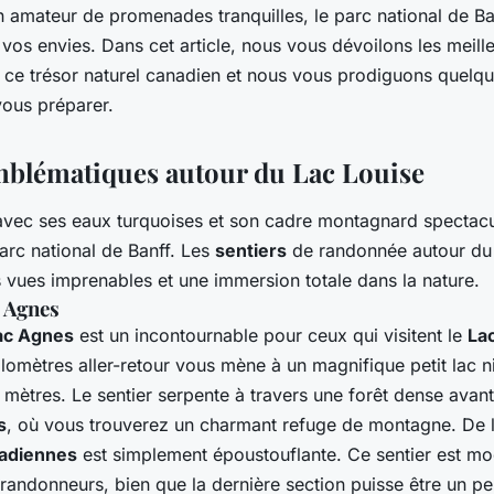
eils et
 amateur de promenades tranquilles, le parc national de Ba
s vos envies. Dans cet article, nous vous dévoilons les meil
ce trésor naturel canadien et nous vous prodiguons quelqu
vous préparer.
mblématiques autour du Lac Louise
avec ses eaux turquoises et son cadre montagnard spectacul
arc national de Banff. Les
sentiers
de randonnée autour d
s vues imprenables et une immersion totale dans la nature.
c Agnes
Lac Agnes
est un incontournable pour ceux qui visitent le
La
lomètres aller-retour vous mène à un magnifique petit lac n
5 mètres. Le sentier serpente à travers une forêt dense ava
s
, où vous trouverez un charmant refuge de montagne. De là
adiennes
est simplement époustouflante. Ce sentier est mo
 randonneurs, bien que la dernière section puisse être un pe