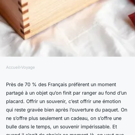
Accueil
›
Voyage
VOYAGE
10 idées de coffrets cadeaux
Près de 70 % des Français préfèrent un moment
partagé à un objet qu’on finit par ranger au fond d’un
pour des cadeaux réussis
placard. Offrir un souvenir, c’est offrir une émotion
qui reste gravée bien après l’ouverture du paquet. On
Adalric
•
16/06/2026 18:57
•
8 min de lecture
ne s’offre plus seulement un cadeau, on s’offre une
bulle dans le temps, un souvenir impérissable. Et