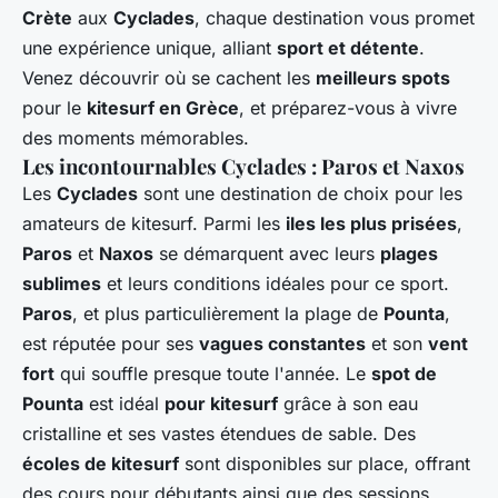
Crète
aux
Cyclades
, chaque destination vous promet
une expérience unique, alliant
sport et détente
.
Venez découvrir où se cachent les
meilleurs spots
pour le
kitesurf en Grèce
, et préparez-vous à vivre
des moments mémorables.
Les incontournables Cyclades : Paros et Naxos
Les
Cyclades
sont une destination de choix pour les
amateurs de kitesurf. Parmi les
iles les plus prisées
,
Paros
et
Naxos
se démarquent avec leurs
plages
sublimes
et leurs conditions idéales pour ce sport.
Paros
, et plus particulièrement la plage de
Pounta
,
est réputée pour ses
vagues constantes
et son
vent
fort
qui souffle presque toute l'année. Le
spot de
Pounta
est idéal
pour kitesurf
grâce à son eau
cristalline et ses vastes étendues de sable. Des
écoles de kitesurf
sont disponibles sur place, offrant
des cours pour débutants ainsi que des sessions