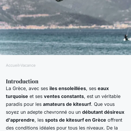
Accueil
›
Vacance
VACANCE
Introduction
Où trouver les meilleurs spots
La Grèce, avec ses
iles ensoleillées
, ses
eaux
pour le kitesurf en Grèce ?
turquoise
et ses
ventes constants
, est un véritable
paradis pour les
amateurs de kitesurf
. Que vous
Marie
•
5 juin 2024
•
5 min de lecture
soyez un adepte chevronné ou un
débutant désireux
d'apprendre
, les
spots de kitesurf en Grèce
offrent
des conditions idéales pour tous les niveaux. De la